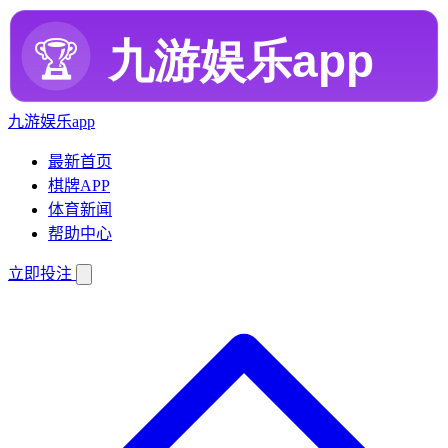
九游娱乐app
最新首页
棋牌APP
体育新闻
帮助中心
立即投注