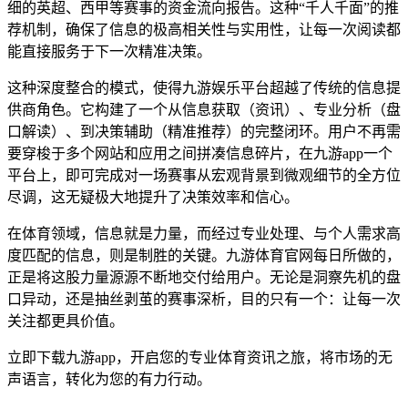
细的英超、西甲等赛事的资金流向报告。这种“千人千面”的推
荐机制，确保了信息的极高相关性与实用性，让每一次阅读都
能直接服务于下一次精准决策。
这种深度整合的模式，使得九游娱乐平台超越了传统的信息提
供商角色。它构建了一个从信息获取（资讯）、专业分析（盘
口解读）、到决策辅助（精准推荐）的完整闭环。用户不再需
要穿梭于多个网站和应用之间拼凑信息碎片，在九游app一个
平台上，即可完成对一场赛事从宏观背景到微观细节的全方位
尽调，这无疑极大地提升了决策效率和信心。
在体育领域，信息就是力量，而经过专业处理、与个人需求高
度匹配的信息，则是制胜的关键。九游体育官网每日所做的，
正是将这股力量源源不断地交付给用户。无论是洞察先机的盘
口异动，还是抽丝剥茧的赛事深析，目的只有一个：让每一次
关注都更具价值。
立即下载九游app，开启您的专业体育资讯之旅，将市场的无
声语言，转化为您的有力行动。