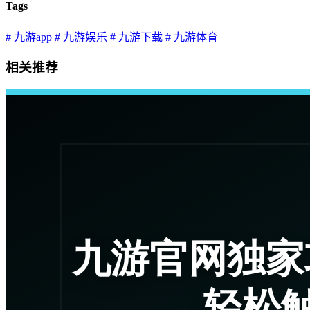
Tags
# 九游app
# 九游娱乐
# 九游下载
# 九游体育
相关推荐